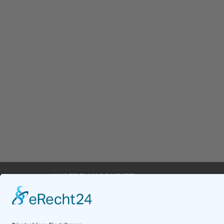
Wir liefern i
UNSERE ANSCHRIFT
Baur Gartentechnik
Zum Kälberboscha 5